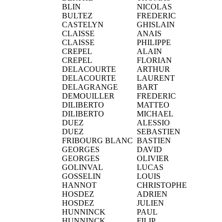
BLIN
NICOLAS
BULTEZ
FREDERIC
CASTELYN
GHISLAIN
CLAISSE
ANAIS
CLAISSE
PHILIPPE
CREPEL
ALAIN
CREPEL
FLORIAN
DELACOURTE
ARTHUR
DELACOURTE
LAURENT
DELAGRANGE
BART
DEMOUILLER
FREDERIC
DILIBERTO
MATTEO
DILIBERTO
MICHAEL
DUEZ
ALESSIO
DUEZ
SEBASTIEN
FRIBOURG BLANC
BASTIEN
GEORGES
DAVID
GEORGES
OLIVIER
GOLINVAL
LUCAS
GOSSELIN
LOUIS
HANNOT
CHRISTOPHE
HOSDEZ
ADRIEN
HOSDEZ
JULIEN
HUNNINCK
PAUL
HUNNINCK
FILIP